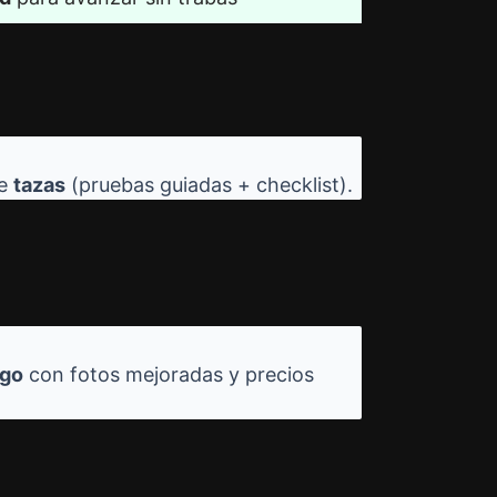
de
tazas
(pruebas guiadas + checklist).
ogo
con fotos mejoradas y precios