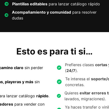
Plantillas editables
para lanzar catálogo rápido
Acompañamiento y comunidad
para resolver
dudas
Esto es para ti si…
Prefieres clases
cortas 
camino claro
sin perder
(
24/7
).
Te interesa el
soporte/
as, playeras y más
sin
concretas.
Quieres
evitar errores t
ra lanzar catálogo
rápido
.
lavados, migraciones).
eedores
para vender con
Ya haces transfer o vini