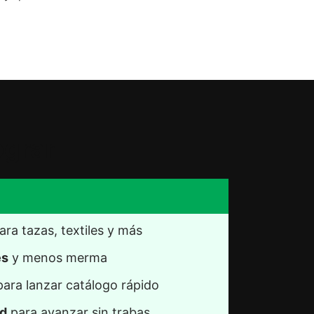
ograr
ara tazas, textiles y más
es
 y menos merma
para lanzar catálogo rápido
ad
 para avanzar sin trabas