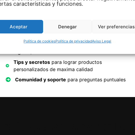
ertas características y funciones.
ado y extras
Aceptar
Denegar
Ver preferencias
Bonos incluidos
Política de cookies
Política de privacidad
Aviso Legal
10 GB de
Plantillas editables
(tazas, textil y
rígidos)
Tips y secretos
para lograr productos
personalizados de maxima calidad
Comunidad y soporte
para preguntas puntuales
ira lo que vas a poder hac