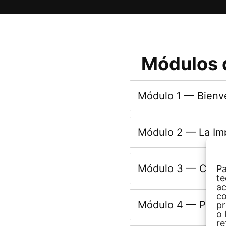
Módulos d
Módulo 1 — Bienv
Módulo 2 — La Im
Módulo 3 — Confi
Pa
te
ac
co
Módulo 4 — Produ
pr
o 
re