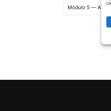
ci
Módulo 5 — Avanz
M