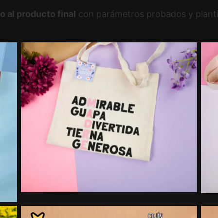
o al producto final
con parámetros probados y plantill
Lo que vas a crear