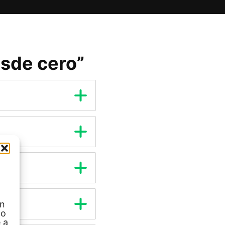
sde cero”
ón
 o
 a