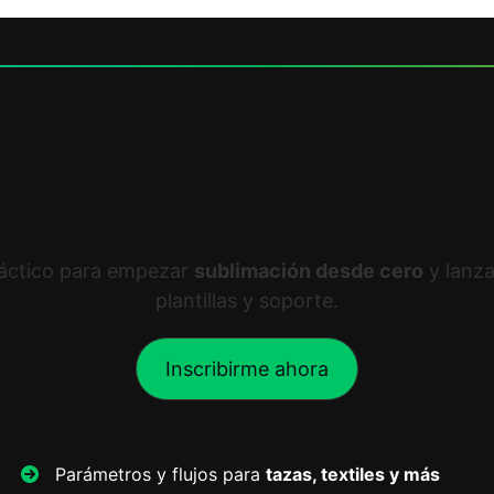
ublimación: aprende
paso a paso (online
áctico para empezar
sublimación desde cero
y lanza
plantillas y soporte.
Inscribirme ahora
Beneficios
Parámetros y flujos para
tazas, textiles y más