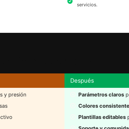
servicios.
ransformación que vas a l
Después
s y presión
Parámetros claros
 p
sas
Colores consistent
ctivo
Plantillas editables
 
Soporte y comunid