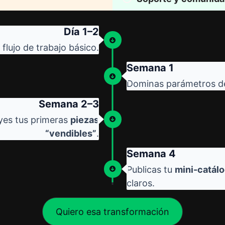
Día 1–2
flujo de trabajo básico.
Semana 1
Dominas parámetros 
Semana 2–3
yes tus primeras
piezas
“vendibles”
.
Semana 4
Publicas tu
mini-catál
claros.
Quiero esa transformación