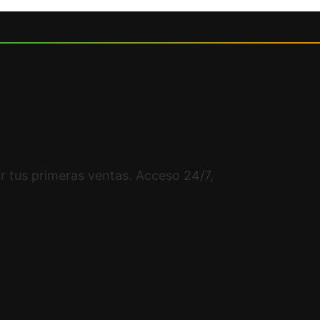
 a sublimar
)
r tus primeras ventas. Acceso 24/7,