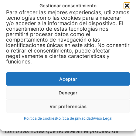
Gestionar consentimiento
Para ofrecer las mejores experiencias, utilizamos
Comprar en Mercado Libre
tecnologías como las cookies para almacenar
y/o acceder a la información del dispositivo. El
consentimiento de estas tecnologías nos
permitirá procesar datos como el
comportamiento de navegación o las
identificaciones únicas en este sitio. No consentir
Ver más en Mercado Libre
o retirar el consentimiento, puede afectar
negativamente a ciertas características y
funciones.
Claves al seleccionar un
Aceptar
mandil sublimable
Denegar
Material base
Ver preferencias
El poliéster es la elección más común por su
capacidad para retener los colores tras el
Política de cookies
Política de privacidad
Aviso Legal
prensado. Algunos modelos combinan poliéster
con otras fibras que no alteran el proceso de