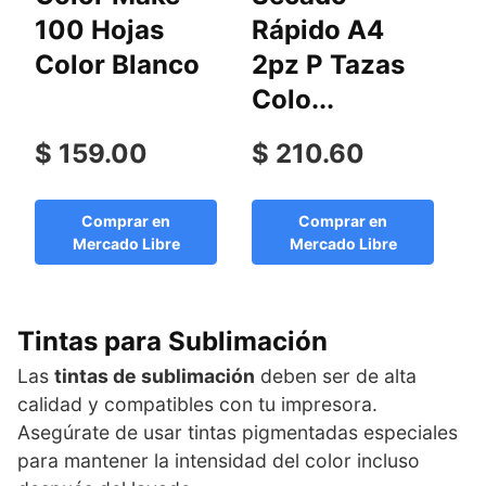
100 Hojas
Rápido A4
1
Color Blanco
2pz P Tazas
Colo...
$ 159.00
$ 210.60
$
Comprar en
Comprar en
Mercado Libre
Mercado Libre
Tintas para Sublimación
Las
tintas de sublimación
deben ser de alta
calidad y compatibles con tu impresora.
Asegúrate de usar tintas pigmentadas especiales
para mantener la intensidad del color incluso