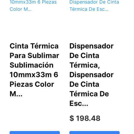
Cinta Térmica
Dispensador
C
Para Sublimar
De Cinta
M
Sublimación
Térmica,
S
10mmx33m 6
Dispensador
A
Piezas Color
De Cinta
A
M...
Térmica De
Esc...
T
$ 198.48