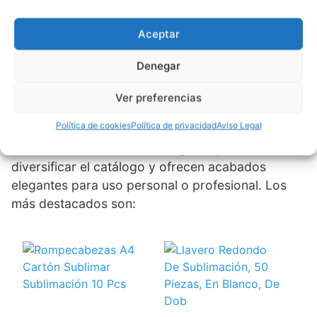
Aceptar
Estos
sublimables
son compatibles con
resistencias cilíndricas, una buena
plancha
Denegar
térmica
y cinta térmica para asegurar el diseño.
Ver preferencias
Objetos Rígidos para Sublimar
Política de cookies
Política de privacidad
Aviso Legal
Los
artículos sublimables rígidos
permiten
diversificar el catálogo y ofrecen acabados
elegantes para uso personal o profesional. Los
más destacados son: