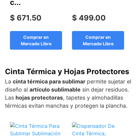
c...
$ 671.50
$ 499.00
$
Comprar en
Comprar en
Mercado Libre
Mercado Libre
Cinta Térmica y Hojas Protectores
La
cinta térmica para sublimar
permite sujetar el
diseño al
artículo sublimable
sin dejar residuos.
Las
hojas protectoras
, tapetes y almohadillas
térmicas evitan manchas y protegen la plancha.