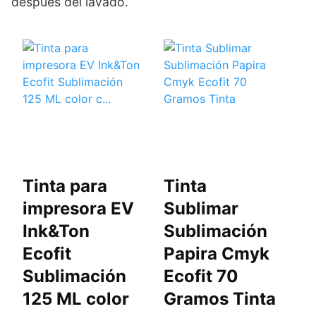
después del lavado.
Tinta para
Tinta
T
impresora EV
Sublimar
S
Ink&Ton
Sublimación
S
Ecofit
Papira Cmyk
C
Sublimación
Ecofit 70
C
125 ML color
Gramos Tinta
E