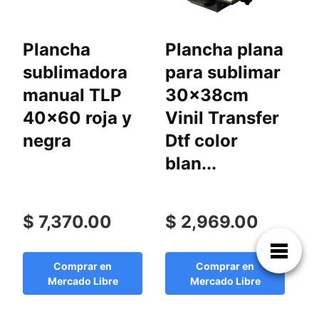
Plancha
Plancha plana
P
sublimadora
para sublimar
s
manual TLP
30x38cm
s
40x60 roja y
Vinil Transfer
c
negra
Dtf color
blan...
n
$ 7,370.00
$ 2,969.00
$
Comprar en
Comprar en
Mercado Libre
Mercado Libre