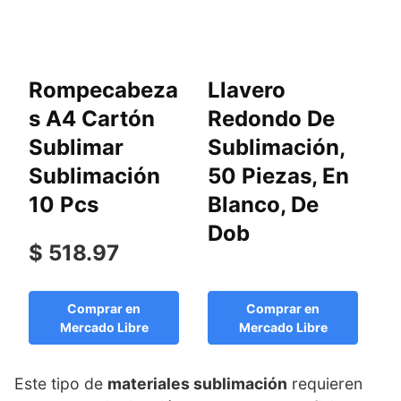
Rompecabeza
Llavero
P
s A4 Cartón
Redondo De
S
Sublimar
Sublimación,
M
Sublimación
50 Piezas, En
M
10 Pcs
Blanco, De
S
Dob
1
$ 518.97
C
Comprar en
Comprar en
Mercado Libre
Mercado Libre
Este tipo de
materiales sublimación
requieren