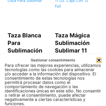
Taza Blanca
Taza Mágica
T
Para
Sublimación
D
Sublimación
Sublimar 11
I
Tlp 11oz Lista
Oz. Caja Con
S
Gestionar consentimiento
Para Sublimar
12 Full
3
Para ofrecer las mejores experiencias, utilizamos
tecnologías como las cookies para almacenar
C
y/o acceder a la información del dispositivo. El
consentimiento de estas tecnologías nos
permitirá procesar datos como el
$ 651.00
$ 531.96
$
comportamiento de navegación o las
identificaciones únicas en este sitio. No consentir
o retirar el consentimiento, puede afectar
negativamente a ciertas características y
Comprar en
Comprar en
funciones.
Mercado Libre
Mercado Libre