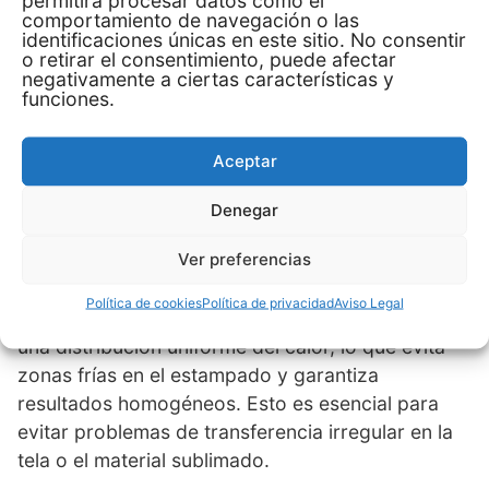
Una de las mayores ventajas de una
plancha de
comportamiento de navegación o las
Cricut
es su facilidad de manejo. A diferencia de
identificaciones únicas en este sitio. No consentir
o retirar el consentimiento, puede afectar
otras máquinas de sublimación más grandes y
negativamente a ciertas características y
complejas, los modelos de
Cricut para sublimar
funciones.
están diseñados para integrarse fácilmente en
cualquier espacio de trabajo sin comprometer la
Aceptar
calidad de impresión.
Denegar
Tecnología de Calor Uniforme para
Ver preferencias
Sublimación Perfecta
Política de cookies
Política de privacidad
Aviso Legal
Las
planchas de sublimación Cricut
cuentan con
una distribución uniforme del calor, lo que evita
zonas frías en el estampado y garantiza
resultados homogéneos. Esto es esencial para
evitar problemas de transferencia irregular en la
tela o el material sublimado.