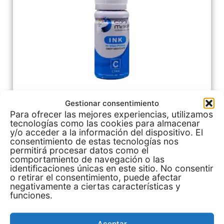
Tinta Sublimacion 70gr Color Make Ecofit
Gestionar consentimiento
Tinta Cian
Para ofrecer las mejores experiencias, utilizamos
tecnologías como las cookies para almacenar
Comprar en Mercado Libre
y/o acceder a la información del dispositivo. El
consentimiento de estas tecnologías nos
permitirá procesar datos como el
comportamiento de navegación o las
identificaciones únicas en este sitio. No consentir
o retirar el consentimiento, puede afectar
negativamente a ciertas características y
Ver más ofertas en Mercado Libre
funciones.
Aceptar