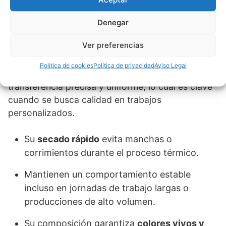
Rendimiento que marca la
diferencia
Denegar
Ver preferencias
Las
tintas Color Make sublimación
ofrecen una
experiencia profesional desde la primera
Política de cookies
Política de privacidad
Aviso Legal
impresión. Están desarrolladas para permitir una
transferencia precisa y uniforme, lo cual es clave
cuando se busca calidad en trabajos
personalizados.
Su
secado rápido
evita manchas o
corrimientos durante el proceso térmico.
Mantienen un comportamiento estable
incluso en jornadas de trabajo largas o
producciones de alto volumen.
Su composición garantiza
colores vivos y