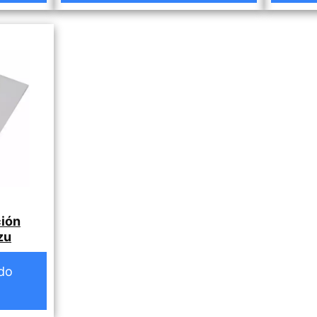
ción
zu
do