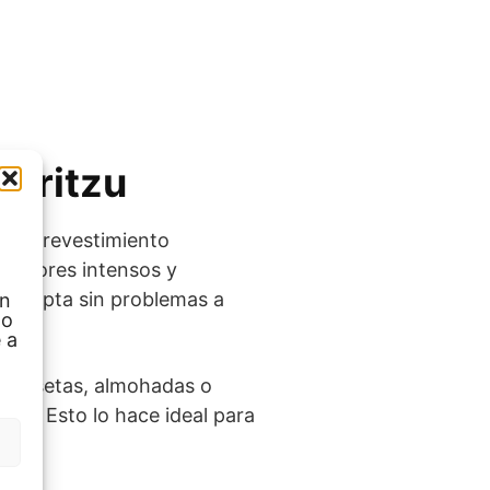
Moritzu
 a su revestimiento
n colores intensos y
se adapta sin problemas a
ón
 o
 a
 camisetas, almohadas o
les. Esto lo hace ideal para