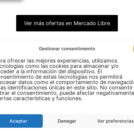
Ver más ofertas en Mercado Libre
cas destacadas del papel 
Gestionar consentimiento
ra ofrecer las mejores experiencias, utilizamos
itzu destaca por su calidad de transferencia. Gracias
cnologías como las cookies para almacenar y/o
ceder a la información del dispositivo. El
liberación de tinta más completa, lo que se traduce e
nsentimiento de estas tecnologías nos permitirá
 diferentes tipos de impresoras y tintas, por lo que 
ocesar datos como el comportamiento de navegaci
las identificaciones únicas en este sitio. No consentir
iados.
tirar el consentimiento, puede afectar negativamente
ertas características y funciones.
ersátil. Se puede utilizar en productos textiles como
en objetos de cerámica, metales y plásticos sublimab
Aceptar
Denegar
Ver preferencias
n que trabajan con catálogos amplios.