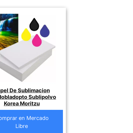
pel De Sublimacion
dobladopto Sublipolvo
Korea Moritzu
omprar en Mercado
Libre