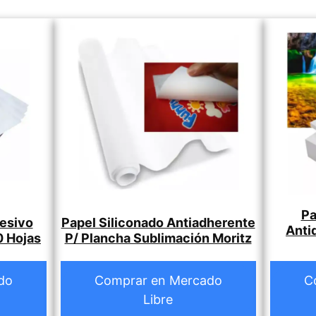
Pa
esivo
Papel Siliconado Antiadherente
Anti
0 Hojas
P/ Plancha Sublimación Moritz
do
Comprar en Mercado
C
Libre