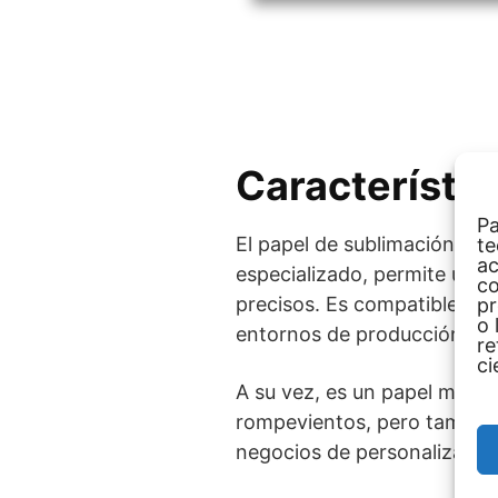
Característi
Pa
El papel de sublimación Mor
te
ac
especializado, permite una 
co
precisos. Es compatible con
pr
o 
entornos de producción var
re
ci
A su vez, es un papel muy v
rompevientos, pero también 
negocios de personalizació