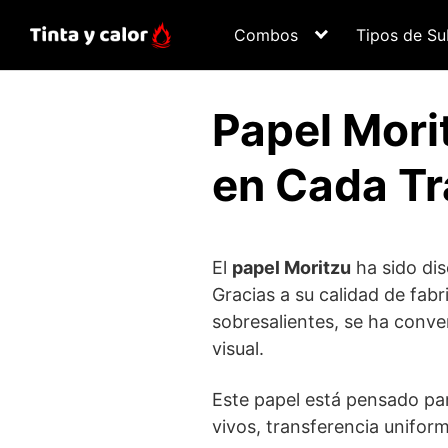
Saltar
al
Combos
Tipos de Su
contenido
Papel Mori
en Cada Tr
El
papel Moritzu
ha sido dis
Gracias a su calidad de fab
sobresalientes, se ha conve
visual.
Este papel está pensado par
vivos, transferencia uniform