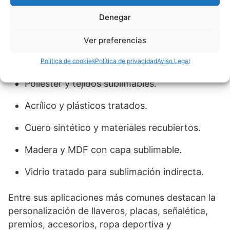
aplicaciones comunes
Denegar
Dependiendo del modelo y potencia, una
Ver preferencias
máquina de sublimación láser
puede trabajar
con:
Política de cookies
Política de privacidad
Aviso Legal
Poliéster y tejidos sublimables.
Acrílico y plásticos tratados.
Cuero sintético y materiales recubiertos.
Madera y MDF con capa sublimable.
Vidrio tratado para sublimación indirecta.
Entre sus aplicaciones más comunes destacan la
personalización de llaveros, placas, señalética,
premios, accesorios, ropa deportiva y