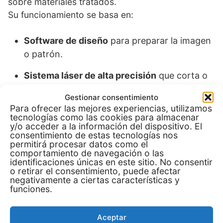
sobre materiales tratados.
Su funcionamiento se basa en:
Software de diseño
para preparar la imagen
o patrón.
Sistema láser de alta precisión
que corta o
graba el diseño sobre el material.
Gestionar consentimiento
Para ofrecer las mejores experiencias, utilizamos
Proceso de sublimación
para fijar la tinta o
tecnologías como las cookies para almacenar
el color con calor y presión, logrando
y/o acceder a la información del dispositivo. El
consentimiento de estas tecnologías nos
resultados permanentes.
permitirá procesar datos como el
comportamiento de navegación o las
identificaciones únicas en este sitio. No consentir
Esta tecnología es ampliamente utilizada en
o retirar el consentimiento, puede afectar
personalización de artículos, producción
negativamente a ciertas características y
industrial y creación de piezas decorativas.
funciones.
Aceptar
Materiales compatibles y