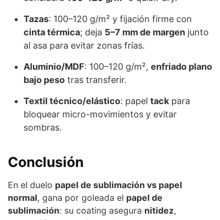
Tazas
: 100–120 g/m² y fijación firme con
cinta térmica
; deja
5–7 mm de margen
junto
al asa para evitar zonas frías.
Aluminio/MDF
: 100–120 g/m²,
enfriado plano
bajo peso
tras transferir.
Textil técnico/elástico
: papel
tack
para
bloquear micro-movimientos y evitar
sombras.
Conclusión
En el duelo
papel de sublimación vs papel
normal
, gana por goleada el
papel de
sublimación
: su coating asegura
nitidez
,