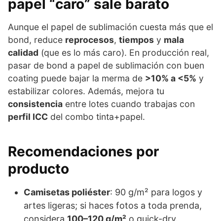
papel “caro” sale barato
Aunque el papel de sublimación cuesta más que el
bond, reduce
reprocesos
,
tiempos
y
mala
calidad
(que es lo más caro). En producción real,
pasar de bond a papel de sublimación con buen
coating puede bajar la merma de
>10% a <5%
y
estabilizar colores. Además, mejora tu
consistencia
entre lotes cuando trabajas con
perfil ICC
del combo tinta+papel.
Recomendaciones por
producto
Camisetas poliéster
: 90 g/m² para logos y
artes ligeras; si haces fotos a toda prenda,
considera
100–120 g/m²
o quick-dry.