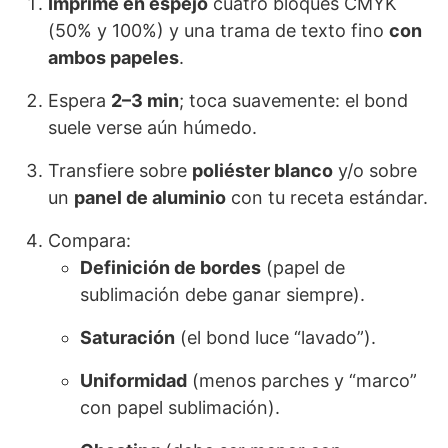
Imprime en espejo
cuatro bloques CMYK
(50% y 100%) y una trama de texto fino
con
ambos papeles
.
Espera
2–3 min
; toca suavemente: el bond
suele verse aún húmedo.
Transfiere sobre
poliéster blanco
y/o sobre
un
panel de aluminio
con tu receta estándar.
Compara:
Definición de bordes
(papel de
sublimación debe ganar siempre).
Saturación
(el bond luce “lavado”).
Uniformidad
(menos parches y “marco”
con papel sublimación).