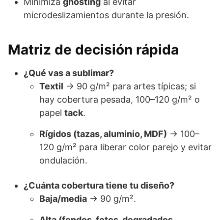
Minimiza
ghosting
al evitar
microdeslizamientos durante la presión.
Matriz de decisión rápida
¿Qué vas a sublimar?
Textil
→ 90 g/m² para artes típicas; si
hay cobertura pesada, 100–120 g/m² o
papel
tack
.
Rígidos (tazas, aluminio, MDF)
→ 100–
120 g/m² para liberar color parejo y evitar
ondulación.
¿Cuánta cobertura tiene tu diseño?
Baja/media
→ 90 g/m².
Alta (fondos, fotos, degradados