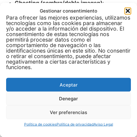
Ghosting (sombra/doble imagen)
:
Gestionar consentimiento
movimiento al abrir la prensa. Fija con
cinta
Para ofrecer las mejores experiencias, utilizamos
térmica
y prueba
papel tack
en textil. Retira
tecnologías como las cookies para almacenar
el papel
en vertical
.
y/o acceder a la información del dispositivo. El
consentimiento de estas tecnologías nos
permitirá procesar datos como el
“Marco” del papel visible
: corte a 90°
comportamiento de navegación o las
marcado o humedad.
Rasga
el borde del
identificaciones únicas en este sitio. No consentir
o retirar el consentimiento, puede afectar
papel,
preprensa
la prenda 8–12 s y usa
negativamente a ciertas características y
papel siliconado limpio.
funciones.
Ondulación del papel (cockling)
: exceso de
Aceptar
tinta sobre 90 g/m². Cambia a
100–120 g/m²
o baja densidad.
Denegar
Ver preferencias
Almacenaje y manipulación
Política de cookies
Política de privacidad
Aviso Legal
(para que rinda)