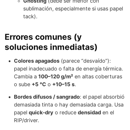
Ghosting
(debe ser menor con
sublimación, especialmente si usas papel
tack).
Errores comunes (y
soluciones inmediatas)
Colores apagados
(parece “desvaído”):
papel inadecuado o falta de energía térmica.
Cambia a
100–120 g/m²
en altas coberturas
o sube
+5 °C
o
+10–15 s
.
Bordes difusos / sangrado
: el papel absorbió
demasiada tinta o hay demasiada carga. Usa
papel
quick-dry
o reduce
densidad
en el
RIP/driver.