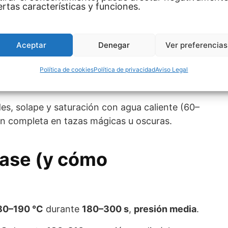
peratura objetivo, el tinte
gasifica
, difunde y se
ertas características y funciones.
mpo
garantiza saturación y uniformidad.
emporizador, se abre y se
retira el papel en
Aceptar
Denegar
Ver preferencias
ra evitar ghosting).
Política de cookies
Política de privacidad
Aviso Legal
a
enfriar al aire
o sobre una placa metálica
 en agua fría para evitar
choque térmico
.
des, solape y saturación con agua caliente (60–
en completa en tazas mágicas u oscuras.
ase (y cómo
80–190 °C
durante
180–300 s
,
presión media
.