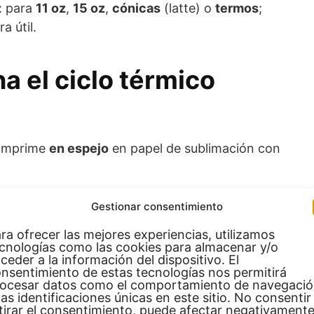
: para
11 oz
,
15 oz
,
cónicas
(latte) o
termos
;
a útil.
 el ciclo térmico
)
e imprime
en espejo
en papel de sublimación con
a taza
sublimable
(con coating) con el papel; se
Gestionar consentimiento
 (2–3 tiras) y se deja
margen
de 5–7 mm cerca
ra ofrecer las mejores experiencias, utilizamos
cnologías como las cookies para almacenar y/o
ceder a la información del dispositivo. El
 la resistencia; el maneral ajusta a
presión media
nsentimiento de estas tecnologías nos permitirá
star el recubrimiento).
ocesar datos como el comportamiento de navegaci
las identificaciones únicas en este sitio. No consentir
tirar el consentimiento, puede afectar negativamente