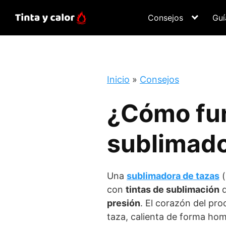
Saltar
al
Consejos
Guí
contenido
Inicio
»
Consejos
¿Cómo fu
sublimado
Una
sublimadora de tazas
(
con
tintas de sublimación
d
presión
. El corazón del pro
taza, calienta de forma ho