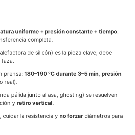
atura uniforme + presión constante + tiempo
:
ansferencia completa.
lefactora de silicón) es la pieza clave; debe
 taza.
en prensa:
180–190 °C durante 3–5 min
,
presión
o real).
a pálida junto al asa, ghosting) se resuelven
eción y
retiro vertical
.
, cuidar la resistencia y
no forzar
diámetros para