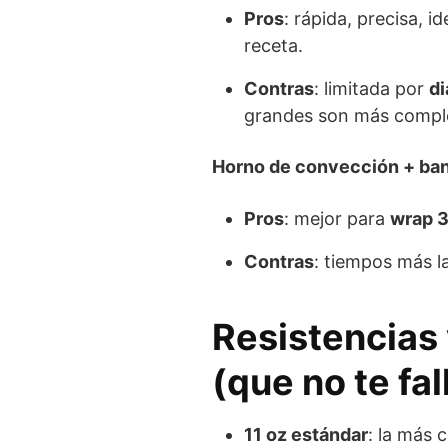
Pros
: rápida, precisa, i
receta.
Contras
: limitada por
di
grandes son más comple
Horno de convección + band
Pros
: mejor para
wrap 
Contras
: tiempos más l
Resistencias
(que no te fa
11 oz estándar
: la más