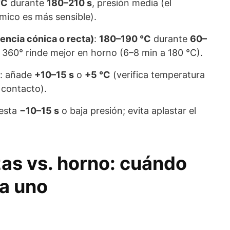
°C
durante
180–210 s
, presión media (el
mico es más sensible).
encia cónica o recta)
:
180–190 °C
durante
60–
360° rinde mejor en horno (6–8 min a 180 °C).
: añade
+10–15 s
o
+5 °C
(verifica temperatura
 contacto).
resta
−10–15 s
o baja presión; evita aplastar el
zas vs. horno: cuándo
a uno