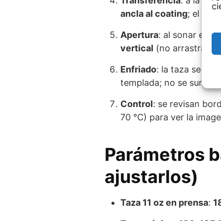
Transferencia
: a la tem
ci
ancla al coating
; el
tie
Apertura
: al sonar el t
vertical
(no arrastrar pa
Enfriado
: la taza se dej
templada; no se sumerge
Control
: se revisan bor
70 °C) para ver la imag
Parámetros b
ajustarlos)
Taza 11 oz en prensa
:
1