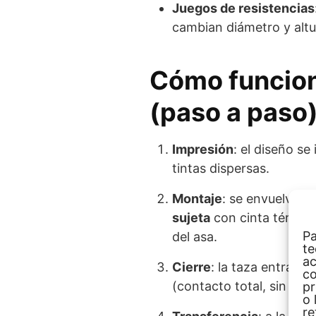
Juegos de resistencias
cambian diámetro y altur
Cómo funciona
(paso a paso
Impresión
: el diseño s
tintas dispersas.
Montaje
: se envuelve l
sujeta
con cinta térmica
Pa
del asa.
te
ac
Cierre
: la taza entra en
co
(contacto total, sin apla
pr
o 
re