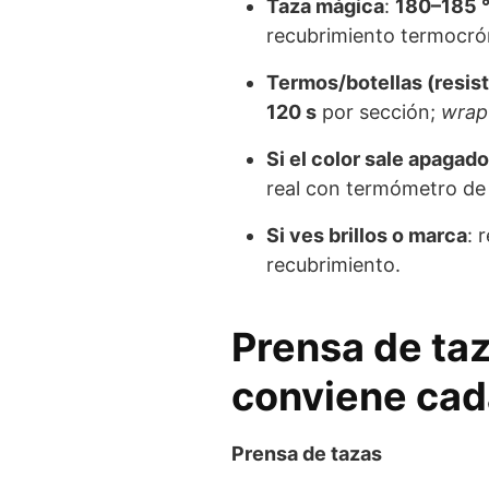
Taza mágica
:
180–185 
recubrimiento termocró
Termos/botellas (resist
120 s
por sección;
wrap
Si el color sale apagado
real con termómetro de
Si ves brillos o marca
: 
recubrimiento.
Prensa de ta
conviene cad
Prensa de tazas