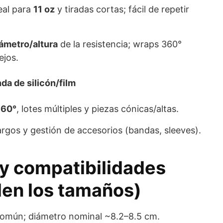
deal para
11 oz
y tiradas cortas; fácil de repetir
ámetro/altura
de la resistencia; wraps 360°
jos.
a de silicón/film
360°
, lotes múltiples y piezas cónicas/altas.
argos y gestión de accesorios (bandas, sleeves).
 y compatibilidades
llen los tamaños)
 común; diámetro nominal ~8.2–8.5 cm.