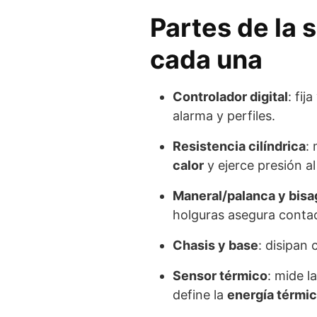
Partes de la 
cada una
Controlador digital
: fij
alarma y perfiles.
Resistencia cilíndrica
:
calor
y ejerce presión al
Maneral/palanca y bisa
holguras asegura cont
Chasis y base
: disipan 
Sensor térmico
: mide l
define la
energía térmic