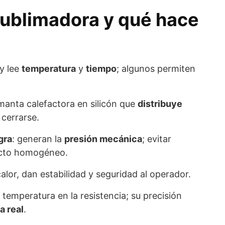
sublimadora y qué hace
a y lee
temperatura
y
tiempo
; algunos permiten
 manta calefactora en silicón que
distribuye
 cerrarse.
gra
: generan la
presión mecánica
; evitar
acto homogéneo.
calor, dan estabilidad y seguridad al operador.
a temperatura en la resistencia; su precisión
a real
.