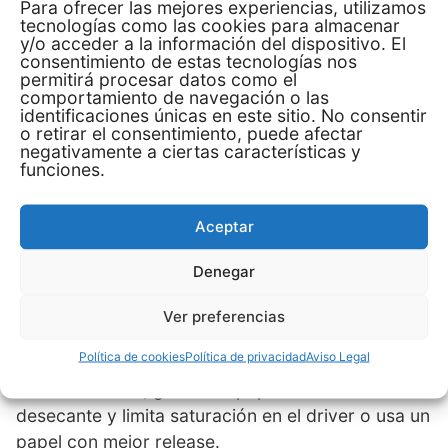
piezas con pintura previa, lija y alisa la capa: las
Para ofrecer las mejores experiencias, utilizamos
tecnologías como las cookies para almacenar
crestas del rodillo se verán como sombras tras la
y/o acceder a la información del dispositivo. El
sublimación.
consentimiento de estas tecnologías nos
permitirá procesar datos como el
comportamiento de navegación o las
identificaciones únicas en este sitio. No consentir
Diagnóstico rápido: problema
o retirar el consentimiento, puede afectar
negativamente a ciertas características y
→ ajuste
funciones.
Bordes amarillos o “tostados”: temperatura o
Aceptar
tiempo altos; baja 5–10 °C o 10–15 s y añade un
pad para repartir presión.
Denegar
Zonas lavadas o pálidas: faltó energía real o el
coating es pobre; confirma con termómetro la
Ver preferencias
temperatura de platina y prolonga 5–10 s.
Política de cookies
Política de privacidad
Aviso Legal
Bandas o nubes: papel ondulado por humedad o
exceso de tinta; guarda el papel sellado con
desecante y limita saturación en el driver o usa un
papel con mejor release.