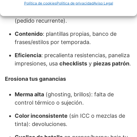
Política de cookies
Política de privacidad
Aviso Legal
Repetición
: empresas, escuelas, equipos
(pedido recurrente).
Contenido
: plantillas propias, banco de
frases/estilos por temporada.
Eficiencia
: precalienta resistencias, paneliza
impresiones, usa
checklists
y
piezas patrón
.
Erosiona tus ganancias
Merma alta
(ghosting, brillos): falta de
control térmico o sujeción.
Color inconsistente
(sin ICC o mezclas de
tinta): devoluciones.