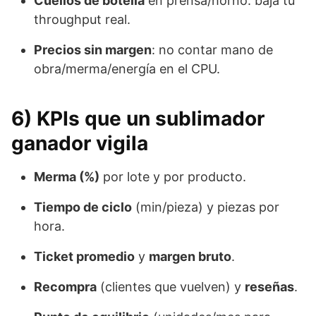
Cuellos de botella
en prensa/horno: baja tu
throughput real.
Precios sin margen
: no contar mano de
obra/merma/energía en el CPU.
6) KPIs que un sublimador
ganador vigila
Merma (%)
por lote y por producto.
Tiempo de ciclo
(min/pieza) y piezas por
hora.
Ticket promedio
y
margen bruto
.
Recompra
(clientes que vuelven) y
reseñas
.