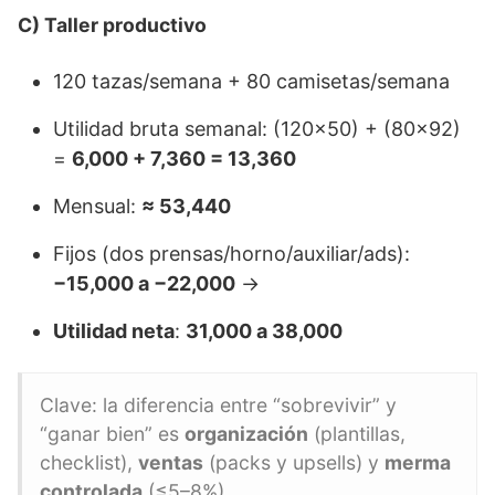
C) Taller productivo
120 tazas/semana + 80 camisetas/semana
Utilidad bruta semanal: (120×50) + (80×92)
=
6,000 + 7,360 = 13,360
Mensual:
≈ 53,440
Fijos (dos prensas/horno/auxiliar/ads):
−15,000 a −22,000
→
Utilidad neta
:
31,000 a 38,000
Clave: la diferencia entre “sobrevivir” y
“ganar bien” es
organización
(plantillas,
checklist),
ventas
(packs y upsells) y
merma
controlada
(≤5–8%).