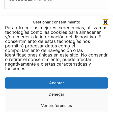
5) ¿Qué dispara o hunde tus
Gestionar consentimiento
Para ofrecer las mejores experiencias, utilizamos
ingresos?
tecnologías como las cookies para almacenar
y/o acceder a la información del dispositivo. El
consentimiento de estas tecnologías nos
Impulsa tus ganancias
permitirá procesar datos como el
comportamiento de navegación o las
identificaciones únicas en este sitio. No consentir
Nicho y propuesta
: “tazas en 24 h”, “packs
o retirar el consentimiento, puede afectar
corporativos con nombre”, “playeras equipo
negativamente a ciertas características y
funciones.
deportivo”. Facilita decir “sí”.
Packs y personalización
: añade
Aceptar
nombre/fecha/logo y vende
sets
Denegar
(taza+playera+posavasos).
Express
: margen adicional por plazos 24–48
Ver preferencias
h.