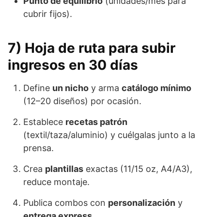
Punto de equilibrio
(unidades/mes para
cubrir fijos).
7) Hoja de ruta para subir
ingresos en 30 días
Define
un nicho
y arma
catálogo mínimo
(12–20 diseños) por ocasión.
Establece
recetas patrón
(textil/taza/aluminio) y cuélgalas junto a la
prensa.
Crea
plantillas
exactas (11/15 oz, A4/A3),
reduce montaje.
Publica combos con
personalización
y
entrega express
.